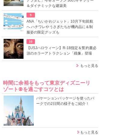
アブダビ」今冬オープン 30のギャラリー
＆ダイナミックな建築美
9
ANA「ちいかわジェット」10月下旬就航
へ ハチワレやうさぎたちが機内品に＆制
服姿の限定グッズも
10
【USJハロウィーン】R-18指定＆誓約書必
須のホラーアトラクション「残像」登場
もっと見る
時間に余裕をもって東京ディズニーリ
ゾート®を過ごすコツとは
バケーションパッケージを使ったパ
ークでの2日間の様子をご紹介！
もっと見る