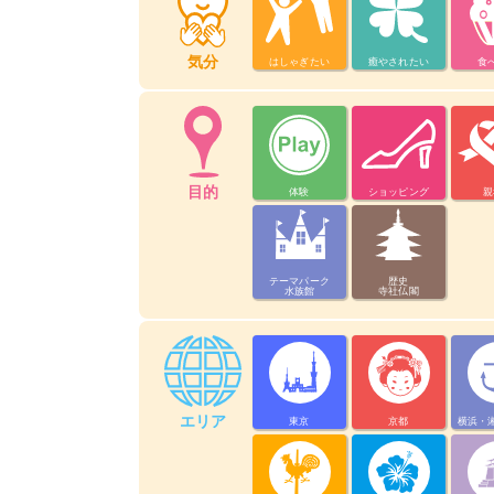
気分
はしゃぎたい
癒やされたい
食
目的
体験
ショッピング
親
テーマパーク
歴史
水族館
寺社仏閣
エリア
東京
京都
横浜・