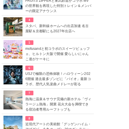
FRUITS ZIPPERと東武鉄道がコラボ MV
の世界観を再現した特別トレイン＆メンバ
ーの限定アナウンス
4
スタバ、新幹線ホームへの出店加速 名古
屋駅＆京都駅にも2027年出店へ
5
mofusandと初コラボのスイーツビュッフ
ェ、ヒルトン大阪で開催 愛らしいにゃん
こ達がケーキに
6
USJで極限の恐怖体験！ハロウィーン202
6開催 過去最多ゾンビに「バイオ」最新コ
ラボ、歴代人気楽曲メドレーが彩る
7
熱海に温泉＆サウナ完備の新ホテル「ヴィ
ラージュ熱海」開業 花火大会を満喫でき
る宿泊者専用ルーフトップも
8
近現代アートの美術館「グッゲンハイム・