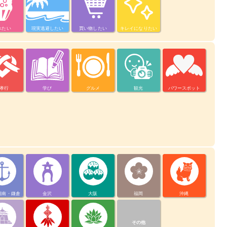
べたい
現実逃避したい
買い物したい
キレイになりたい
孝行
学び
グルメ
観光
パワースポット
湘南・鎌倉
金沢
大阪
福岡
沖縄
その他