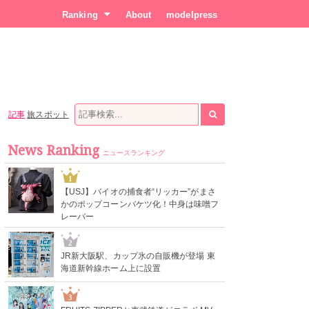
Ranking
About
modelpress
記事
旅スポット
News Ranking
ニュースランキング
1
【USJ】バイオの捕食者“リッカー”がまさ
かのポップコーンバケツ化！中身は味噌フ
レーバー
2
JR新大阪駅、カップ氷の自販機が登場 東
海道新幹線ホーム上に設置
3