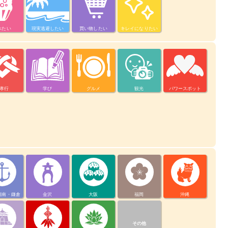
べたい
現実逃避したい
買い物したい
キレイになりたい
孝行
学び
グルメ
観光
パワースポット
湘南・鎌倉
金沢
大阪
福岡
沖縄
その他