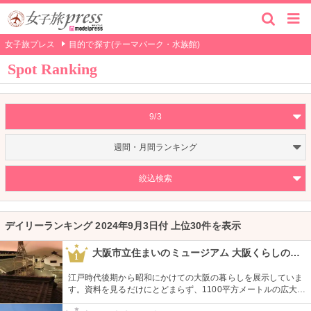
女子旅プレス
目的で探す(テーマパーク・水族館)
Spot Ranking
9/3
週間・月間ランキング
絞込検索
デイリーランキング 2024年9月3日付 上位30件を表示
大阪市立住まいのミュージアム 大阪くらしの今昔館
1
江戸時代後期から昭和にかけての大阪の暮らしを展示していま
す。資料を見るだけにとどまらず、1100平方メートルの広大な
スペースに作られた街並みを歩いて触れて、実際にそこに暮ら