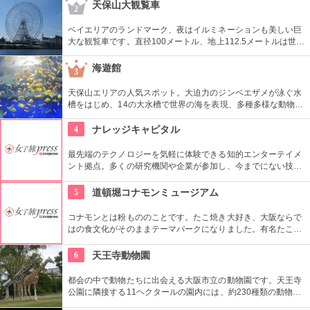
しているかのように体感できます。
天保山大観覧車
2
ベイエリアのランドマーク、夜はイルミネーションも美しい巨
大な観覧車です。直径100メートル、地上112.5メートルは世界
最大級のスケール。所要時間は約15分で、前後左右に上下方向
まで見渡せるシースルーキャビンでの周回が楽しめます。天気
海遊館
3
の良い日には明石海峡大橋や関西国際空港、遠く生駒山系まで
一望です。
天保山エリアの人気スポット。大迫力のジンベエザメが泳ぐ水
槽をはじめ、14の大水槽で世界の海を表現、多種多様な動物を
見ることができます。夜の営業時間は照明を落としたムーディ
ーな館内で生き物の寝顔などを見られます。
4
ナレッジキャピタル
最先端のテクノロジーを気軽に体験できる知的エンターテイメ
ント拠点。多くの研究機関や企業が参加し、今までにない技術
を知ることのできるラボ、最新製品にいち早く触れられる企業
ショールームが好奇心を刺激してくれます。また、各種展示や
5
道頓堀コナモンミュージアム
ワークショップなど一緒に参加したくなるイベントも盛りだく
さんです。
コナモンとは粉もののことです。たこ焼き大好き、大阪ならで
はの食文化がそのままテーマパークになりました。有名たこ焼
き店の味が匠の技で実演販売されるほか、粉ものや道頓堀の歴
史が学べたり、ロウで作る食品サンプルを体験できるフロアも
6
天王寺動物園
用意(要予約)。地下1階には懐かしの大阪万博をテーマにしたカ
フェがあります。
都会の中で動物たちに出会える大阪市立の動物園です。天王寺
公園に隣接する11ヘクタールの園内には、約230種類の動物や
鳥、は虫類などが飼育されています。ここでは生態的展示とい