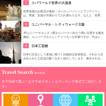
う展示スタイルを採用。もともとの生息地に近い環境が再現さ
7
スパワールド世界の大温泉
れています。動物のいきいきとした様子を見ることができ、楽
しさアップです。
世界各国のお風呂が集結！ヨーロッパゾーンとアジアゾーン
は、男湯、女湯が月替わりで入れ替わります。なんと、世界各
国の岩盤浴も集結！すべてのお風呂を楽しみたいですね！一日
中まわってもまわりきれないお風呂で癒しの時間を。
8
ユニバーサル・シティウォーク大阪
JRユニバーサルシティ駅からパークへ向かう間に位置する複合
施設。ユニバーサルらしいアメリカンな外観ですが、中はレス
トランからファッション雑貨まで様々なショップが立ち並ぶ充
実の空間。随所に置かれるオブジェと写真を撮ったり、大阪ら
9
日本工芸館
しいお土産もゲットできちゃう。
日本の文化として各地に根づく伝統的な技術技法。それから生
み出られた工芸品の数々を広く紹介しています。展示されるの
は陶磁器や漆器、染織、硝子、玩具、木工、鉄器、和紙、蔓・
藁・竹の製品など、大量生産品とは趣の異なる味わい深い品々
です。一定期間で展示替えもあります。
Travel Search
旅の検索
女子目線で選ぶ！おすすめスポットをランキング形式でご紹介しま
す♪