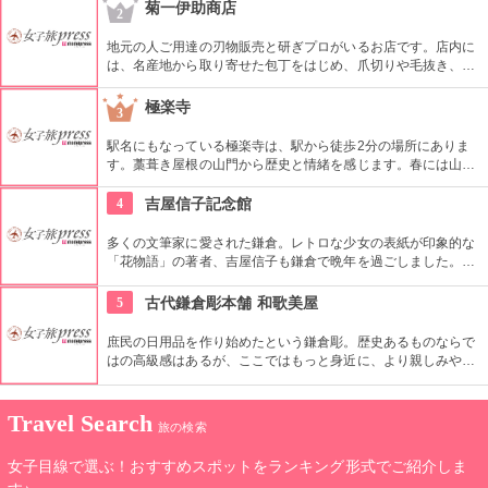
品や考古資料などの文化財が展示されています。
菊一伊助商店
2
地元の人ご用達の刃物販売と研ぎプロがいるお店です。店内に
は、名産地から取り寄せた包丁をはじめ、爪切りや毛抜き、眉
抜きなどのアイテムが並んでいます。包丁は買ったその場で本
研ぎをしてくれるので、間近で職人の研ぎを見られるのも魅力
極楽寺
3
です！
駅名にもなっている極楽寺は、駅から徒歩2分の場所にありま
す。藁葺き屋根の山門から歴史と情緒を感じます。春には山門
前の桜が大変美しく、思わず写真におさめたくなる光景です。
またお正月と4月8日にご開帳される、重要文化財の秘仏「清涼
4
吉屋信子記念館
寺式釈迦如来立像」も必見です。
多くの文筆家に愛された鎌倉。レトロな少女の表紙が印象的な
「花物語」の著者、吉屋信子も鎌倉で晩年を過ごしました。近
代数奇屋建築の邸宅はそのまま記念館として、一般公開されて
います。代表作の「女人平家」や「源氏物語」など直筆原稿な
5
古代鎌倉彫本舗 和歌美屋
ど貴重な資料を見ることができます。
庶民の日用品を作り始めたという鎌倉彫。歴史あるものならで
はの高級感はあるが、ここではもっと身近に、より親しみやす
い価格で豊富に品ぞろえしています。
Travel Search
旅の検索
女子目線で選ぶ！おすすめスポットをランキング形式でご紹介しま