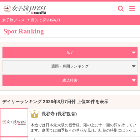
女子旅プレス
目的で探す(学び)
Spot Ranking
8/7
週間・月間ランキング
絞込検索
デイリーランキング 2026年8月7日付 上位30件を表示
長谷寺 (長谷観音)
1
木造では日本最大級の観音様。頭の上に十一面の顔を持ってい
ます。庭園では四季折々の草花が見れ、紅葉の時期にはライト
アップされた風景が幻想的。敷地内に宝物館もあり、美術工芸