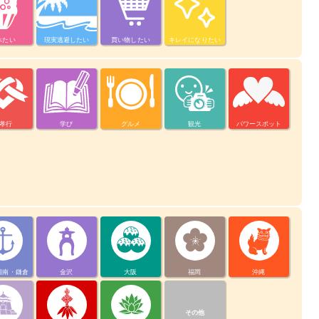
べたい
現実逃避したい
買い物したい
キレイになりたい
孝行
学び
グルメ
観光
パワースポット
湘南・鎌倉
金沢
大阪
福岡
沖縄
その他