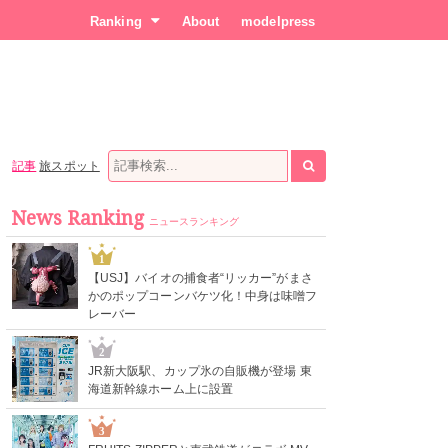
Ranking
About
modelpress
記事
旅スポット
News Ranking
ニュースランキング
1
【USJ】バイオの捕食者“リッカー”がまさ
かのポップコーンバケツ化！中身は味噌フ
レーバー
2
JR新大阪駅、カップ氷の自販機が登場 東
海道新幹線ホーム上に設置
3