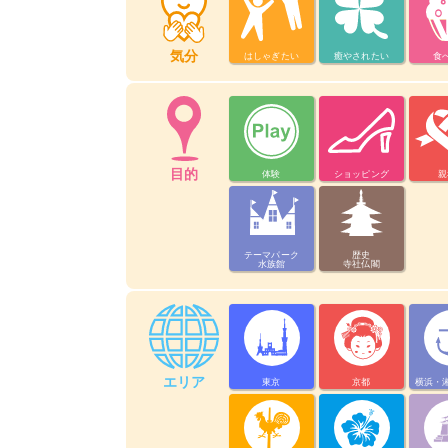
気分
はしゃぎたい
癒やされたい
食
目的
体験
ショッピング
親
テーマパーク
歴史
水族館
寺社仏閣
エリア
東京
京都
横浜・