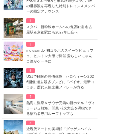
FRUITS ZIPPERと東武鉄道がコラボ MV
の世界観を再現した特別トレイン＆メンバ
ーの限定アナウンス
4
スタバ、新幹線ホームへの出店加速 名古
屋駅＆京都駅にも2027年出店へ
5
mofusandと初コラボのスイーツビュッフ
ェ、ヒルトン大阪で開催 愛らしいにゃん
こ達がケーキに
6
USJで極限の恐怖体験！ハロウィーン202
6開催 過去最多ゾンビに「バイオ」最新コ
ラボ、歴代人気楽曲メドレーが彩る
7
熱海に温泉＆サウナ完備の新ホテル「ヴィ
ラージュ熱海」開業 花火大会を満喫でき
る宿泊者専用ルーフトップも
8
近現代アートの美術館「グッゲンハイム・