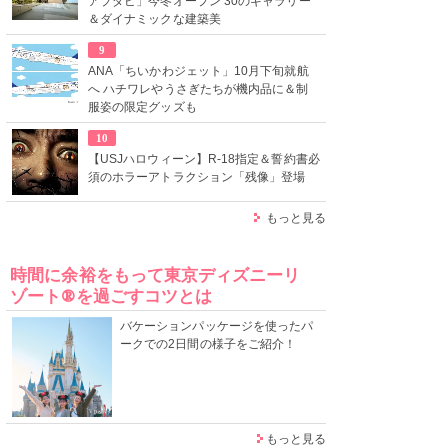
アブダビ」今冬オープン 30のギャラリー
＆ダイナミックな建築美
9
ANA「ちいかわジェット」10月下旬就航
へ ハチワレやうさぎたちが機内品に＆制
服姿の限定グッズも
10
【USJハロウィーン】R-18指定＆誓約書必
須のホラーアトラクション「残像」登場
もっと見る
時間に余裕をもって東京ディズニーリ
ゾート®を過ごすコツとは
バケーションパッケージを使ったパ
ークでの2日間の様子をご紹介！
もっと見る