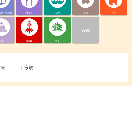
湘南・鎌倉
金沢
大阪
福岡
沖縄
その他
台湾
韓国
タイ
友達
家族