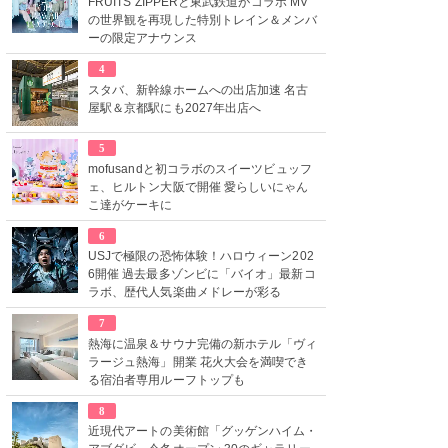
FRUITS ZIPPERと東武鉄道がコラボ MV
の世界観を再現した特別トレイン＆メンバ
ーの限定アナウンス
4
スタバ、新幹線ホームへの出店加速 名古
屋駅＆京都駅にも2027年出店へ
5
mofusandと初コラボのスイーツビュッフ
ェ、ヒルトン大阪で開催 愛らしいにゃん
こ達がケーキに
6
USJで極限の恐怖体験！ハロウィーン202
6開催 過去最多ゾンビに「バイオ」最新コ
ラボ、歴代人気楽曲メドレーが彩る
7
熱海に温泉＆サウナ完備の新ホテル「ヴィ
ラージュ熱海」開業 花火大会を満喫でき
る宿泊者専用ルーフトップも
8
近現代アートの美術館「グッゲンハイム・