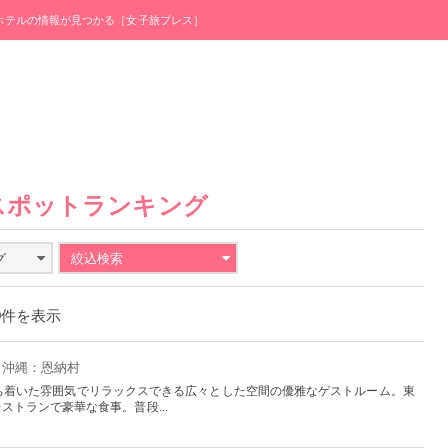
・ホテルの情報が見つかる［女子旅プレス］
スポットランキング
グ
絞込検索
00件を表示
- 沖縄：恩納村
では、落ち着いた雰囲気でリラックスできる広々とした空間の優雅なゲストルーム。東
ストランで豪華な食事。普段...