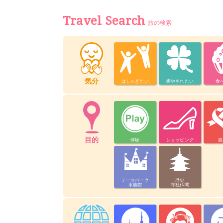
Travel Search
旅の検索
気分
はしゃぎたい
癒やされたい
食
目的
体験
ショッピング
親
テーマパーク
歴史
水族館
寺社仏閣