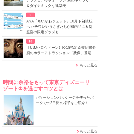
アブダビ」今冬オープン 30のギャラリー
＆ダイナミックな建築美
9
ANA「ちいかわジェット」10月下旬就航
へ ハチワレやうさぎたちが機内品に＆制
服姿の限定グッズも
10
【USJハロウィーン】R-18指定＆誓約書必
須のホラーアトラクション「残像」登場
もっと見る
時間に余裕をもって東京ディズニーリ
ゾート®を過ごすコツとは
バケーションパッケージを使ったパ
ークでの2日間の様子をご紹介！
もっと見る