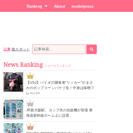
Ranking
About
modelpress
記事
旅スポット
News Ranking
ニュースランキング
1
【USJ】バイオの捕食者“リッカー”がまさ
かのポップコーンバケツ化！中身は味噌フ
レーバー
2
JR新大阪駅、カップ氷の自販機が登場 東
海道新幹線ホーム上に設置
3