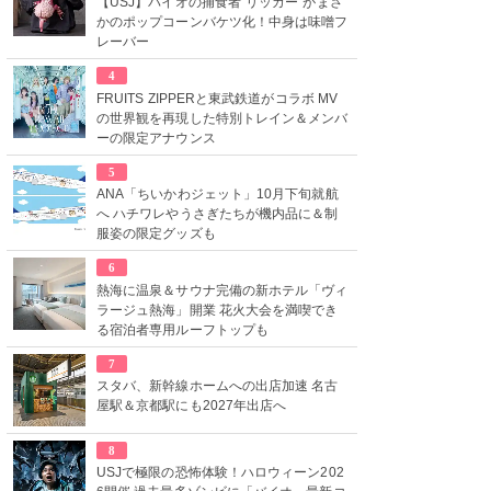
【USJ】バイオの捕食者“リッカー”がまさ
かのポップコーンバケツ化！中身は味噌フ
レーバー
4
FRUITS ZIPPERと東武鉄道がコラボ MV
の世界観を再現した特別トレイン＆メンバ
ーの限定アナウンス
5
ANA「ちいかわジェット」10月下旬就航
へ ハチワレやうさぎたちが機内品に＆制
服姿の限定グッズも
6
熱海に温泉＆サウナ完備の新ホテル「ヴィ
ラージュ熱海」開業 花火大会を満喫でき
る宿泊者専用ルーフトップも
7
スタバ、新幹線ホームへの出店加速 名古
屋駅＆京都駅にも2027年出店へ
8
USJで極限の恐怖体験！ハロウィーン202