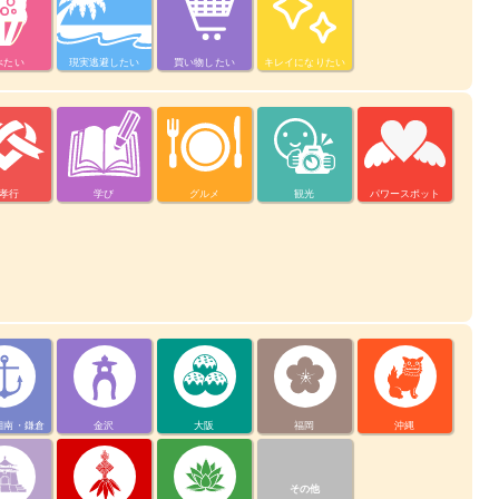
べたい
現実逃避したい
買い物したい
キレイになりたい
孝行
学び
グルメ
観光
パワースポット
湘南・鎌倉
金沢
大阪
福岡
沖縄
その他