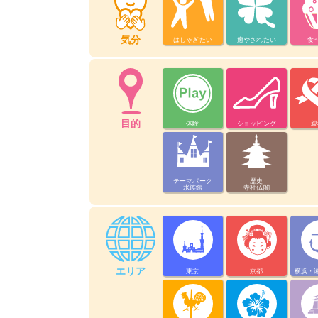
気分
はしゃぎたい
癒やされたい
食
目的
体験
ショッピング
親
テーマパーク
歴史
水族館
寺社仏閣
エリア
東京
京都
横浜・