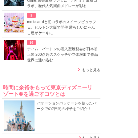
6開催 過去最多ゾンビに「バイオ」最新コ
ラボ、歴代人気楽曲メドレーが彩る
9
mofusandと初コラボのスイーツビュッフ
ェ、ヒルトン大阪で開催 愛らしいにゃん
こ達がケーキに
10
ティム・バートンの没入型展覧会が日本初
上陸 200点超のスケッチや立体演出で作品
世界に迷い込む
もっと見る
時間に余裕をもって東京ディズニーリ
ゾート®を過ごすコツとは
バケーションパッケージを使ったパ
ークでの2日間の様子をご紹介！
もっと見る