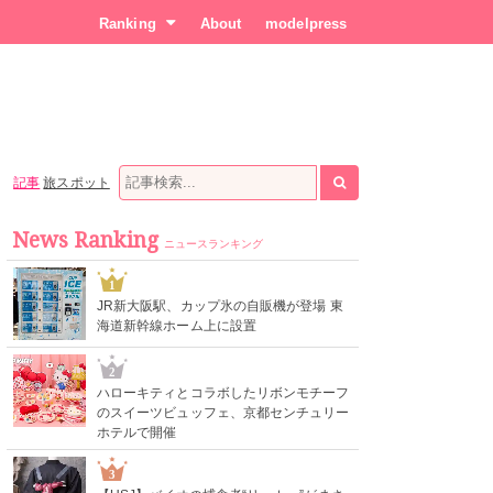
Ranking
About
modelpress
記事
旅スポット
News Ranking
ニュースランキング
1
JR新大阪駅、カップ氷の自販機が登場 東
海道新幹線ホーム上に設置
2
ハローキティとコラボしたリボンモチーフ
のスイーツビュッフェ、京都センチュリー
ホテルで開催
3