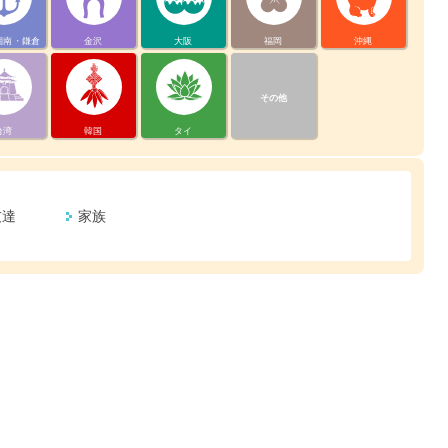
湘南・鎌倉
金沢
大阪
福岡
沖縄
その他
台湾
韓国
タイ
友達
家族