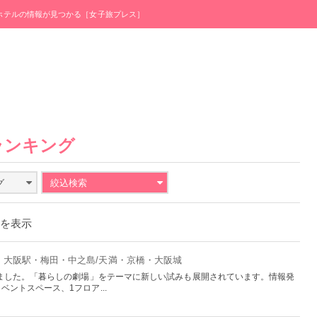
・ホテルの情報が見つかる［女子旅プレス］
ランキング
グ
絞込検索
件を表示
阪：大阪駅・梅田・中之島/天満・京橋・大阪城
しました。「暮らしの劇場」をテーマに新しい試みも展開されています。情報発
ントスペース、1フロア...