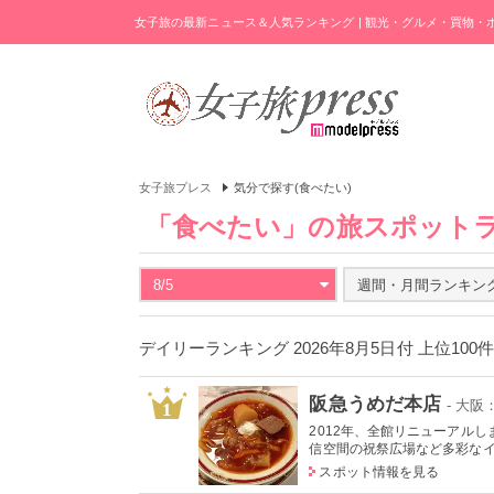
女子旅の最新ニュース＆人気ランキング | 観光・グルメ・買物
女子旅プレス
気分で探す(食べたい)
「食べたい」の旅スポット
8/5
週間・月間ランキン
デイリーランキング 2026年8月5日付 上位100
阪急うめだ本店
- 大
1
2012年、全館リニューアル
信空間の祝祭広場など多彩なイベ
スポット情報を見る