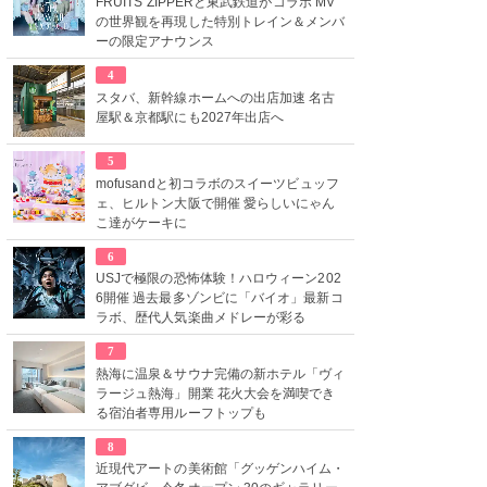
FRUITS ZIPPERと東武鉄道がコラボ MV
の世界観を再現した特別トレイン＆メンバ
ーの限定アナウンス
4
スタバ、新幹線ホームへの出店加速 名古
屋駅＆京都駅にも2027年出店へ
5
mofusandと初コラボのスイーツビュッフ
ェ、ヒルトン大阪で開催 愛らしいにゃん
こ達がケーキに
6
USJで極限の恐怖体験！ハロウィーン202
6開催 過去最多ゾンビに「バイオ」最新コ
ラボ、歴代人気楽曲メドレーが彩る
7
熱海に温泉＆サウナ完備の新ホテル「ヴィ
ラージュ熱海」開業 花火大会を満喫でき
る宿泊者専用ルーフトップも
8
近現代アートの美術館「グッゲンハイム・