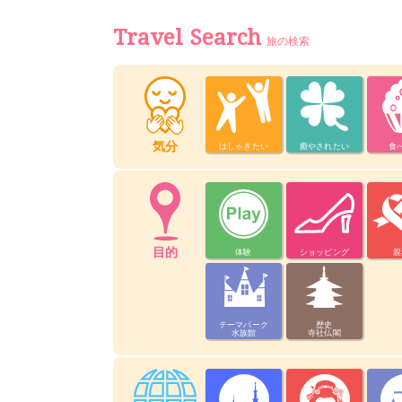
Travel Search
旅の検索
気分
はしゃぎたい
癒やされたい
食
目的
体験
ショッピング
親
テーマパーク
歴史
水族館
寺社仏閣