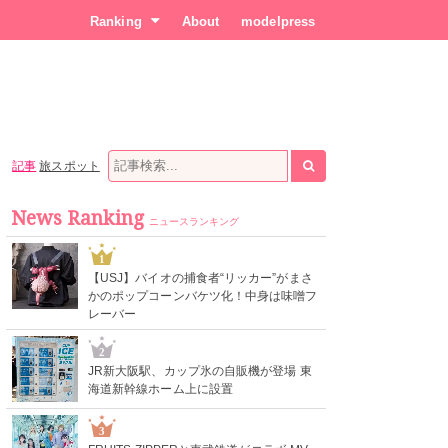
Ranking
About
modelpress
記事
旅スポット
News Ranking
ニュースランキング
1
【USJ】バイオの捕食者“リッカー”がまさ
かのポップコーンバケツ化！中身は味噌フ
レーバー
2
JR新大阪駅、カップ氷の自販機が登場 東
海道新幹線ホーム上に設置
3