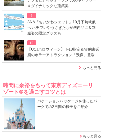
アブダビ」今冬オープン 30のギャラリー
＆ダイナミックな建築美
9
ANA「ちいかわジェット」10月下旬就航
へ ハチワレやうさぎたちが機内品に＆制
服姿の限定グッズも
10
【USJハロウィーン】R-18指定＆誓約書必
須のホラーアトラクション「残像」登場
もっと見る
時間に余裕をもって東京ディズニーリ
ゾート®を過ごすコツとは
バケーションパッケージを使ったパ
ークでの2日間の様子をご紹介！
もっと見る