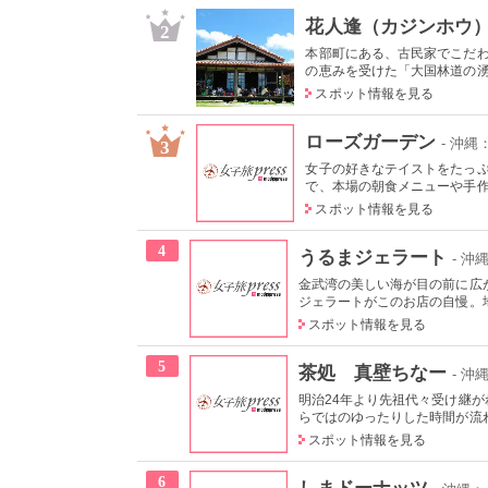
花人逢（カジンホウ
2
本部町にある、古民家でこだ
の恵みを受けた「大国林道の湧き
スポット情報を見る
ローズガーデン
- 沖
3
女子の好きなテイストをたっ
で、本場の朝食メニューや手作り
スポット情報を見る
4
うるまジェラート
- 
金武湾の美しい海が目の前に広
ジェラートがこのお店の自慢。地
スポット情報を見る
5
茶処 真壁ちなー
- 
明治24年より先祖代々受け継
らではのゆったりした時間が流れ
スポット情報を見る
6
しまドーナッツ