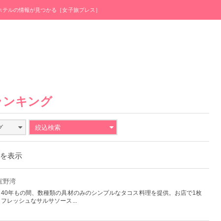
・ホテルの情報が見つかる［女子旅プレス］
ランキング
グ
絞込検索
件を表示
宜野湾
40年もの間、数種類の具材のみのシンプルなタコス料理を提供。お店で1枚
レッシュなサルサソース...