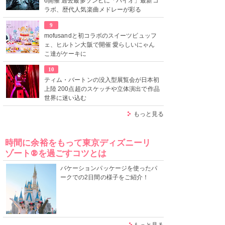
6開催 過去最多ゾンビに「バイオ」最新コ
ラボ、歴代人気楽曲メドレーが彩る
9
mofusandと初コラボのスイーツビュッフ
ェ、ヒルトン大阪で開催 愛らしいにゃん
こ達がケーキに
10
ティム・バートンの没入型展覧会が日本初
上陸 200点超のスケッチや立体演出で作品
世界に迷い込む
もっと見る
時間に余裕をもって東京ディズニーリ
ゾート®を過ごすコツとは
バケーションパッケージを使ったパ
ークでの2日間の様子をご紹介！
もっと見る