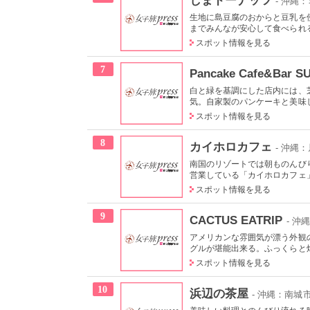
- 沖縄
生地に島豆腐のおからと豆乳を
までみんなが安心して食べられる
スポット情報を見る
7
Pancake Cafe&Bar 
白と緑を基調にした店内には、
気。自家製のパンケーキと美味し
スポット情報を見る
8
カイホロカフェ
- 沖縄
南国のリゾートでは朝ものんび
営業している「カイホロカフェ」
スポット情報を見る
9
CACTUS EATRIP
- 沖
アメリカンな雰囲気が漂う外観
グルが堪能出来る。ふっくらと焼
スポット情報を見る
10
浜辺の茶屋
- 沖縄：南城