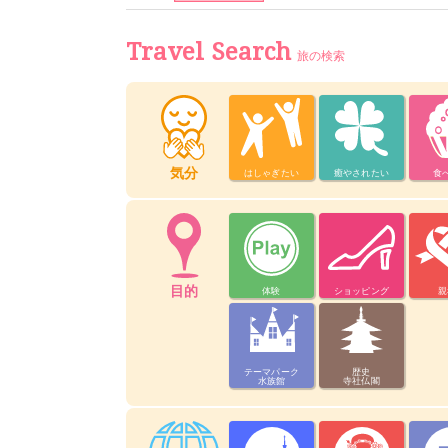
Travel Search
旅の検索
気分
はしゃぎたい
癒やされたい
食
目的
体験
ショッピング
親
テーマパーク
歴史
水族館
寺社仏閣