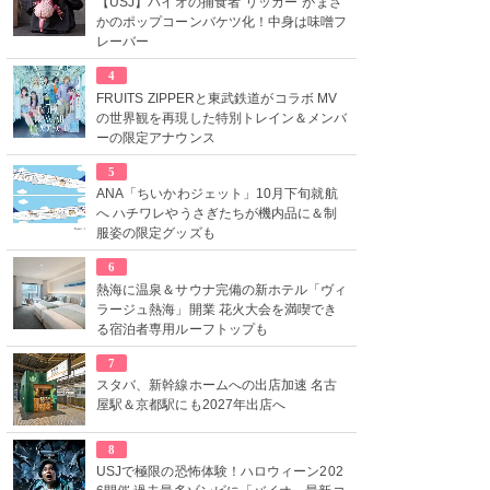
【USJ】バイオの捕食者“リッカー”がまさ
かのポップコーンバケツ化！中身は味噌フ
レーバー
4
FRUITS ZIPPERと東武鉄道がコラボ MV
の世界観を再現した特別トレイン＆メンバ
ーの限定アナウンス
5
ANA「ちいかわジェット」10月下旬就航
へ ハチワレやうさぎたちが機内品に＆制
服姿の限定グッズも
6
熱海に温泉＆サウナ完備の新ホテル「ヴィ
ラージュ熱海」開業 花火大会を満喫でき
る宿泊者専用ルーフトップも
7
スタバ、新幹線ホームへの出店加速 名古
屋駅＆京都駅にも2027年出店へ
8
USJで極限の恐怖体験！ハロウィーン202