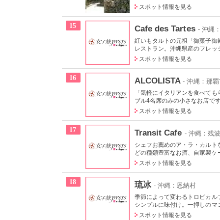
スポット情報を見る
15
Cafe des Tartes
- 沖縄
紅いもタルトの元祖「御菓子御
レストラン。沖縄県産のフレッシ
スポット情報を見る
16
ALCOLISTA
- 沖縄：那
「気軽にイタリアンを食べても
ブル4名席のみの小さなお店です
スポット情報を見る
17
Transit Cafe
- 沖縄：残
シェフお薦めのア・ラ・カルト
どの種類豊富なお酒、自家製ケー
スポット情報を見る
18
琉冰
- 沖縄：恩納村
季節によって変わるトロピカル
シンプルに味付け。一押しのマン
スポット情報を見る