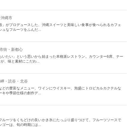
：沖縄市
殿」がプロデュースした、沖縄スイーツと美味しい食事が食べられるカフェ
ュなフルーツをふんだ...
覇市街・新都心
らいたい」という思いから始まった本格派レストラン。カウンター6席、テー
が、味と素材にこだわ...
波岬・読谷・北谷
などの豊富なメニュー、ワインにウイスキー、泡盛にトロピカルカクテルな
キや季節仕様の創作デ...
フルーツをくちどけの良いかき氷にたっぷり盛りつけて、フルーツソースで
ゴーは、旬の時期には...