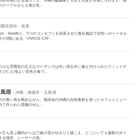
時間を味わえる海カフェ、沖縄の醍醐味とも言える贅沢を感じられます。開
テーブルからも海が見...
：那覇市郊外・首里
n・Design・Healthと、5つのコンセプトを同居させた複合施設で女性へのトータル
階にある「VIVACE CAF...
カルな雰囲気の広大なガーデンでは生い茂る木に備え付けられたウィンドチ
びに心地よい音色を奏で...
八風畑
- 沖縄：南城市・玉泉洞
マの青い海を眺めながら、無添加の沖縄の自然食材を使ったカフェメニュー
て作られた黒糖のぜん...
が立ち並ぶ園内からは三線の音がゆるりと聴こえ、どこにいても撮影のポイ
る場所。シーサーの色...