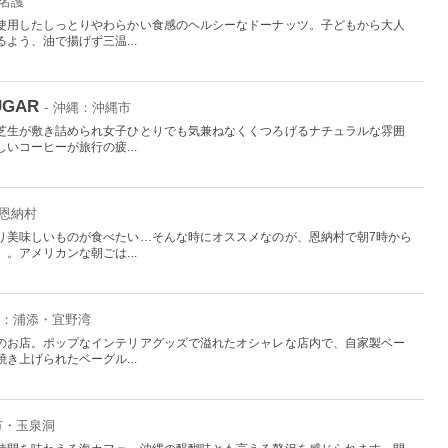
：名護
使用したしっとりやわらかい食感のヘルシーなドーナッツ。子どもから大人
よう、油で揚げず三温...
SUGAR
- 沖縄：沖縄市
芝生が敷き詰められ女子ひとりでも気兼ねなくくつろげるナチュラルな雰囲
いコーヒーが旅行の疲...
：恩納村
り美味しいものが食べたい…そんな時にオススメなのが、恩納村で朝7時から
。アメリカンな朝ごは...
縄：浦添・宜野湾
のお店。ポップなインテリアグッズで溢れたオシャレな店内で、自家製ベー
き上げられたベーグル...
市・玉泉洞