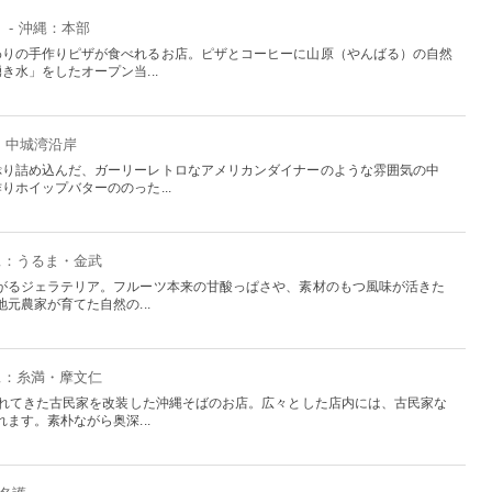
）
- 沖縄：本部
わりの手作りピザが食べれるお店。ピザとコーヒーに山原（やんばる）の自然
水」をしたオープン当...
縄：中城湾沿岸
ぷり詰め込んだ、ガーリーレトロなアメリカンダイナーのような雰囲気の中
ホイップバターののった...
沖縄：うるま・金武
がるジェラテリア。フルーツ本来の甘酸っぱさや、素材のもつ風味が活きた
元農家が育てた自然の...
沖縄：糸満・摩文仁
がれてきた古民家を改装した沖縄そばのお店。広々とした店内には、古民家な
ます。素朴ながら奥深...