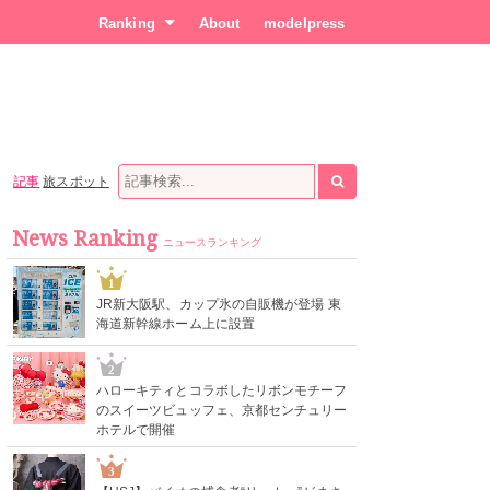
Ranking
About
modelpress
記事
旅スポット
News Ranking
ニュースランキング
1
JR新大阪駅、カップ氷の自販機が登場 東
海道新幹線ホーム上に設置
2
ハローキティとコラボしたリボンモチーフ
のスイーツビュッフェ、京都センチュリー
ホテルで開催
3