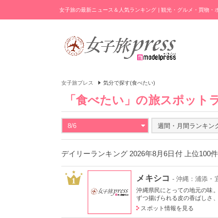
女子旅の最新ニュース＆人気ランキング | 観光・グルメ・買物
女子旅プレス
気分で探す(食べたい)
「食べたい」の旅スポット
8/6
週間・月間ランキン
デイリーランキング 2026年8月6日付 上位100
メキシコ
- 沖縄：浦添・
1
沖縄県民にとっての地元の味。
ずつ揚げられる皮の香ばしさ、フ
スポット情報を見る