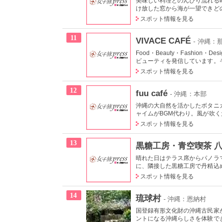
美味しい料理とのんびり流れる
け放した窓から海が一望できどの
スポット情報を見る
11
VIVACE CAFÉ
- 沖縄
Food・Beauty・Fashio
ビューティを発信しています。その3
スポット情報を見る
12
fuu café
- 沖縄：本部
沖縄の大自然を活かしたボタニ
ャイムがBGM代わり。風が吹くた
スポット情報を見る
13
黒糖工房・青空喫茶 
晴れた日はテラス席からパノラ
に、隣接した黒糖工房で丹精込め
スポット情報を見る
14
琉球村
- 沖縄：恩納村
国登録有形文化財の沖縄古民家
ントになる沖縄らしさを体験でき