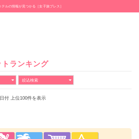
・ホテルの情報が見つかる［女子旅プレス］
ットランキング
絞込検索
24日付 上位100件を表示