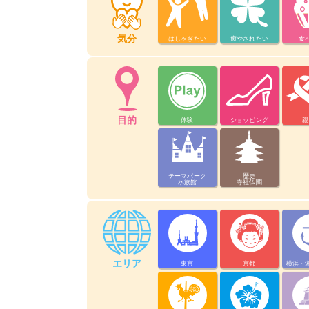
気分
はしゃぎたい
癒やされたい
食
目的
体験
ショッピング
親
テーマパーク
歴史
水族館
寺社仏閣
エリア
東京
京都
横浜・