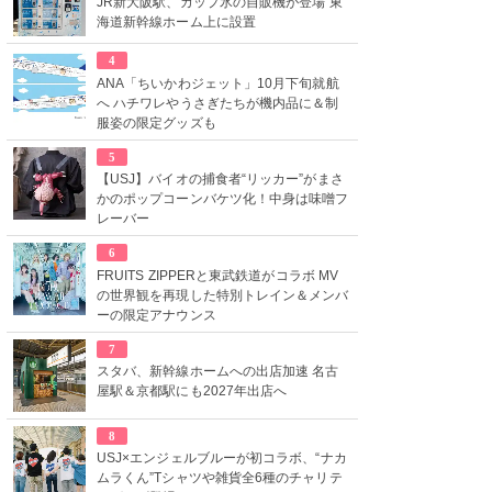
JR新大阪駅、カップ氷の自販機が登場 東
海道新幹線ホーム上に設置
4
ANA「ちいかわジェット」10月下旬就航
へ ハチワレやうさぎたちが機内品に＆制
服姿の限定グッズも
5
【USJ】バイオの捕食者“リッカー”がまさ
かのポップコーンバケツ化！中身は味噌フ
レーバー
6
FRUITS ZIPPERと東武鉄道がコラボ MV
の世界観を再現した特別トレイン＆メンバ
ーの限定アナウンス
7
スタバ、新幹線ホームへの出店加速 名古
屋駅＆京都駅にも2027年出店へ
8
USJ×エンジェルブルーが初コラボ、“ナカ
ムラくん”Tシャツや雑貨全6種のチャリテ