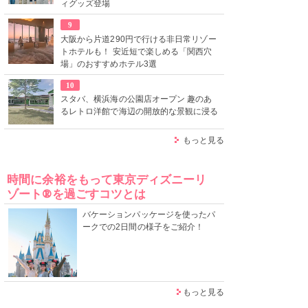
ィグッズ登場
9
大阪から片道290円で行ける非日常リゾー
トホテルも！ 安近短で楽しめる「関西穴
場」のおすすめホテル3選
10
スタバ、横浜海の公園店オープン 趣のあ
るレトロ洋館で海辺の開放的な景観に浸る
もっと見る
時間に余裕をもって東京ディズニーリ
ゾート®を過ごすコツとは
バケーションパッケージを使ったパ
ークでの2日間の様子をご紹介！
もっと見る