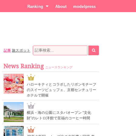
Ranking
About
modelpress
記事
旅スポット
News Ranking
ニュースランキング
1
ハローキティとコラボしたリボンモチーフ
のスイーツビュッフェ、京都センチュリー
ホテルで開催
2
横浜・海の公園にスタバオープン “文化
財”のレトロ洋館で至福のコーヒー時間
3