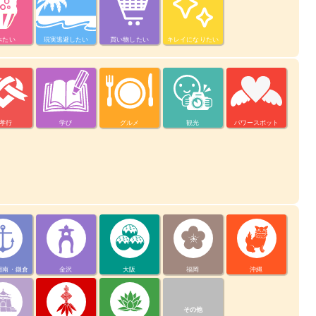
べたい
現実逃避したい
買い物したい
キレイになりたい
孝行
学び
グルメ
観光
パワースポット
湘南・鎌倉
金沢
大阪
福岡
沖縄
その他