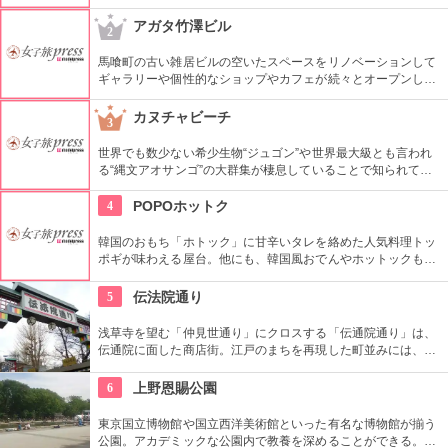
ンティアによるガイドツアーに参加すればなお理解が深まるこ
とまちがいなし。
アガタ竹澤ビル
2
馬喰町の古い雑居ビルの空いたスペースをリノベーションして
ギャラリーや個性的なショップやカフェが続々とオープンした
複合施設。一見普通のビルだが、中はクリエイターたちが集う
注目を浴びるアートビルとなっている。
カヌチャビーチ
3
世界でも数少ない希少生物“ジュゴン”や世界最大級とも言われ
る“縄文アオサンゴ”の大群集が棲息していることで知られてい
ます。コバルトブルーに輝く青い海と白い砂浜が広がり、その
まま残された大自然の美しさを堪能できます。
4
POPOホットク
韓国のおもち「ホトック」に甘辛いタレを絡めた人気料理トッ
ポギが味わえる屋台。他にも、韓国風おでんやホットックも。
全て社長の手作りでまさに韓国の味！
5
伝法院通り
浅草寺を望む「仲見世通り」にクロスする「伝通院通り」は、
伝通院に面した商店街。江戸のまちを再現した町並みには、屋
根の上の鼠小僧や火の見櫓、軒瓦、などたくさんの見どころが
あります。多彩なお店が並んでいて、買い物や食事も楽しめま
6
上野恩賜公園
す。
東京国立博物館や国立西洋美術館といった有名な博物館が揃う
公園。アカデミックな公園内で教養を深めることができる。ま