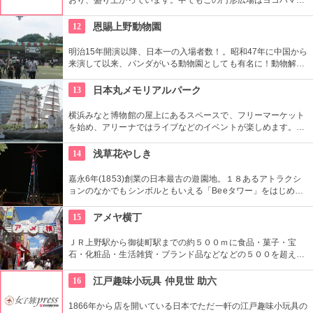
道芸のメインスタジアム！階段は客席へと早変わり！次々と疲
労される、驚きの芸に子供も大人も釘付けです！
12
恩賜上野動物園
明治15年開演以降、日本一の入場者数！。昭和47年に中国から
来演して以来、パンダがいる動物園としても有名に！動物解説
員による無料のガイドツアーに参加もお勧め。
13
日本丸メモリアルパーク
横浜みなと博物館の屋上にあるスペースで、フリーマーケット
を始め、アリーナではライブなどのイベントが楽しめます。も
ともとは船の修繕用に建設されたドックで今では国の重要文化
財に指定されています。
14
浅草花やしき
嘉永6年(1853)創業の日本最古の遊園地。１８あるアトラクシ
ョンのなかでもシンボルともいえる「Beeタワー」をはじめ、
日本現存最古のローラーコースターなど楽しいアトラクション
が揃う。
15
アメヤ横丁
ＪＲ上野駅から御徒町駅までの約５００ｍに食品・菓子・宝
石・化粧品・生活雑貨・ブランド品などなどの５００を超える
お店がずらりと軒を並べている。アメ横名物としてはお菓子の
叩き売りがある。
16
江戸趣味小玩具 仲見世 助六
1866年から店を開いている日本でただ一軒の江戸趣味小玩具の