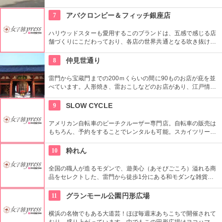
た、不忍池や犬を連れた西郷隆盛像も有名。
7
アバクロンビー＆フィッチ銀座店
ハリウッドスターも愛用するこのブランドは、五感で感じる店
舗づくりにこだわっており、各店の世界共通となる吹き抜けの
階段部壁面には、アバクロの世界の旗艦店の中で最大の巨大な
壁面を描き刺激的でエネルギッシュな店舗空間を演出してい
8
仲見世通り
る。
雷門から宝蔵門までの200ｍくらいの間に90ものお店が庇を並
べています。人形焼き、雷おこしなどのお店があり、江戸情緒
を感じさせる通りです。
9
SLOW CYCLE
アメリカン自転車のビーチクルーザー専門店。自転車の販売は
もちろん、予約をすることでレンタルも可能。スカイツリーや
周辺の観光におすすめです。さらに新たな試みとしてチャリカ
フェをオープンし、注目を集めている。
10
粋れん
全国の職人が造るモダンで、遊美心（あそびごころ）溢れる商
品をセレクトした、雷門から徒歩1分にある和モダンな雑貨
屋。都内でも、このお店しか置いていない商品が半数以上を占
めるので、粋な雑貨を探すのが楽しくなりそう。
11
グランモール公園円形広場
横浜の名物でもある大道芸！ほぼ毎週末あちこちで開催されて
おり、盛り上がっています。中でもこの円形広場はヨコハマ大