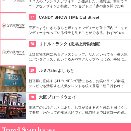
１２人のフランス人デザイナーが創業した、雑貨屋。斬新でユ
ニークなデザインが特徴。コンセプトは「家の扉を開けた時
に、楽しい気分になれる雑貨」
27
CANDY SHOW TIME Cat Street
宝石のようにきらきらと輝くキャンディーが並ぶ店内で、キャ
ンディーを作っている様子を見ることができる。わずか1cmの
キャンディーの中にかわいいイラストやメッセージが。贈り物
やお土産に最適。
28
リトルトランク (恩賜上野動物園)
上野動物園内にあるグッズショップ。なんといっても一番人気
はパンダグッズ。ぬいぐるみやマグカップをはじめ、手軽に買
えるポストカードなど、お店の大きな部分を占めています。そ
のほかの動物たちのグッズももちろん豊富。記念品として、ま
29
ルミネtheよしもと
たはお土産に、きっとお気に入りが見つかるはず！
新宿駅に直結するLUMINE2の7階にある、お笑いライブ劇場。
テレビでも活躍する人気タレントも続々登場！連日行われてい
る漫才やコントなどのネタ見せライブ、吉本新喜劇のほか、土
日、祝日に主に開催されるYOSHIMOTOライブスペシャルな
30
六区ブロードウェイ
ど、多彩な公演を行っています。
浅草寺のおひざもとにあり、お寺が栄えるのと歩みを同じくし
て発展したかつての浅草六区です。戦前頃までは東京一の娯楽
の街、劇場街として栄えました。榎本健一（エノケン）、渥美
清、萩本欽一、ビートたけしなど、ここで芸を磨いて人気者に
なったタレントも数多く、今でも芸能の街として愛されていま
Travel Search
旅の検索