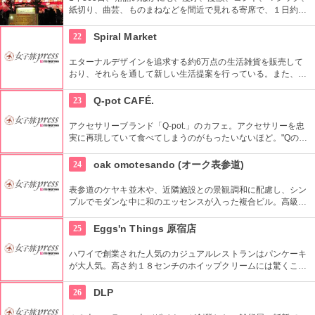
紙切り、曲芸、ものまねなどを間近で見れる寄席で、１日約４
０組が出演する。昼・夜の部を通しで見ることができ、全席自
由席。
22
Spiral Market
エターナルデザインを追求する約6万点の生活雑貨を販売して
おり、それらを通して新しい生活提案を行っている。また、買
い物の後は隣接するスパイラルカフェやスパイラルガーデンの
利用もおすすめ。
23
Q-pot CAFÉ.
アクセサリーブランド「Q-pot.」のカフェ。アクセサリーを忠
実に再現していて食べてしまうのがもったいないほど。"Qの部
屋" 9つの摩訶不思議な部屋の中には、完全予約制の部屋も。
24
oak omotesando (オーク表参道)
表参道のケヤキ並木や、近隣施設との景観調和に配慮し、シン
プルでモダンな中に和のエッセンスが入った複合ビル。高級有
名ブランド他カフェなど個性豊かなショップが集まる。
25
Eggs'n Things 原宿店
ハワイで創業された人気のカジュアルレストランはパンケーキ
が大人気。高さ約１８センチのホイップクリームには驚くこと
間違いなし。朝食メニューもおすすめ。
26
DLP