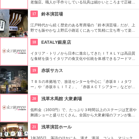
老舗店。職人が手作りしている玩具は細かいところまで正確に
作られている。
17
鈴本演芸場
江戸時代から続く歴史のある寄席場の「鈴本演芸場」だが、上
野でも賑やかな上野広小路近くにあって気軽に立ち寄って楽し
むことができる。好きな落語家や漫才の名前を見つけたら迷わ
ず入ってみてはいかがでしょう。
18
EATALY銀座店
イタリア・トリノから日本に進出してきたＩＴＡＬＹは高品質
な食材を扱うイタリアの食文化や伝統を体感できるフードマー
ケット。レストランも併設しているので本物のイタリア料理を
堪能することもできます。
19
赤坂サカス
ＴＢＳの本拠地で、放送センターを中心に「赤坂Ｂｉｚタワ
ー」や「赤坂ＢＬＩＴＺ」、「赤坂ＡＣＴシアター」などが揃
う複合施設。「Sacas広場」では数多くのイベントも。
20
浅草木馬館 大衆劇場
低料金（1600円）で、たっぷり３時間以上のステージは芝居や
舞踊ショーと盛りだくさん。全国から大衆劇場のファンが集ま
り、お目当ての役者が登場すると客席から声がかかり、おひね
りが飛ぶ。
21
浅草演芸ホール
1年365日、落語のほかにも、漫才、漫談、コント、マジック、