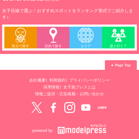
す。
女子目線で選ぶ！おすすめスポットをランキング形式でご紹介しま
す♪
気分で探す
目的で探す
エリア
誰と行く？
Page Top
会社概要
利用規約
プライバシーポリシー
採用情報
女子旅プレスとは
情報ご提供・広告掲載・お問い合わせ
Twitter
Facebook
instagram
YouTube
LINE@
powered by