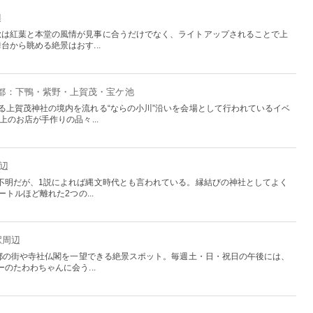
辺
秋は紅葉と本堂の風情が見事に合うだけでなく、ライトアップされることで上
から眺める絶景はおす...
京都：下鴨・紫野・上賀茂・宝ケ池
る上賀茂神社の境内を流れる“ならの小川”沿いを会場として行われているイベ
上のお店が手作りの品々...
周辺
不明だが、1説によれば縄文時代とも言われている。縁結びの神社としてよく
トルほど離れた2つの...
駅周辺
京都の街や寺社仏閣を一望できる絶景スポット。毎週土・日・祝日の午後には、
のたわわちゃんに会う...