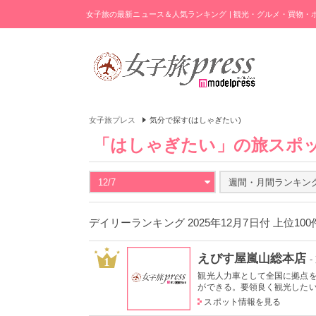
女子旅の最新ニュース＆人気ランキング | 観光・グルメ・買物
女子旅プレス
気分で探す(はしゃぎたい)
「はしゃぎたい」の旅スポ
12/7
週間・月間ランキン
デイリーランキング 2025年12月7日付 上位10
えびす屋嵐山総本店
1
観光人力車として全国に拠点
ができる。要領良く観光したい場
スポット情報を見る