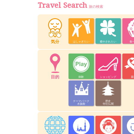
Travel Search
旅の検索
気分
はしゃぎたい
癒やされたい
食
目的
体験
ショッピング
親
テーマパーク
歴史
水族館
寺社仏閣