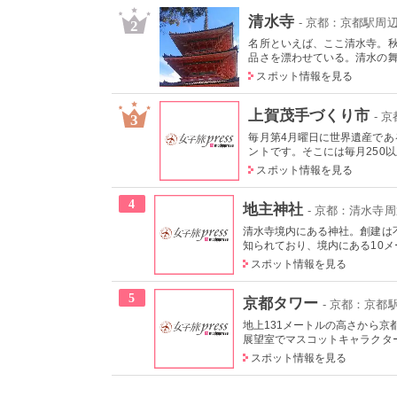
清水寺
- 京都：京都駅周
2
名所といえば、ここ清水寺。
品さを漂わせている。清水の舞台
スポット情報を見る
上賀茂手づくり市
- 
3
毎月第4月曜日に世界遺産であ
ントです。そこには毎月250以
スポット情報を見る
4
地主神社
- 京都：清水寺
清水寺境内にある神社。創建は
知られており、境内にある10メー
スポット情報を見る
5
京都タワー
- 京都：京都
地上131メートルの高さから
展望室でマスコットキャラクター
スポット情報を見る