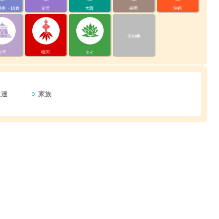
湘南・鎌倉
金沢
大阪
福岡
沖縄
その他
台湾
韓国
タイ
友達
家族