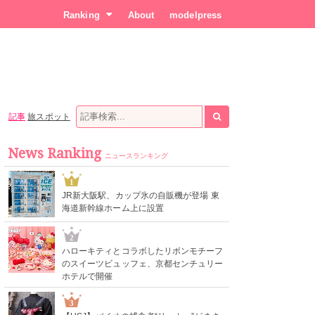
Ranking
About
modelpress
記事
旅スポット
News Ranking
ニュースランキング
1
JR新大阪駅、カップ氷の自販機が登場 東
海道新幹線ホーム上に設置
2
ハローキティとコラボしたリボンモチーフ
のスイーツビュッフェ、京都センチュリー
ホテルで開催
3