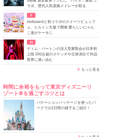
6開催 過去最多ゾンビに「バイオ」最新コ
ラボ、歴代人気楽曲メドレーが彩る
9
mofusandと初コラボのスイーツビュッフ
ェ、ヒルトン大阪で開催 愛らしいにゃん
こ達がケーキに
10
ティム・バートンの没入型展覧会が日本初
上陸 200点超のスケッチや立体演出で作品
世界に迷い込む
もっと見る
時間に余裕をもって東京ディズニーリ
ゾート®を過ごすコツとは
バケーションパッケージを使ったパ
ークでの2日間の様子をご紹介！
もっと見る