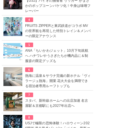
【USJ】バイオの捕食者“リッカー”がまさ
かのポップコーンバケツ化！中身は味噌フ
レーバー
4
FRUITS ZIPPERと東武鉄道がコラボ MV
の世界観を再現した特別トレイン＆メンバ
ーの限定アナウンス
5
ANA「ちいかわジェット」10月下旬就航
へ ハチワレやうさぎたちが機内品に＆制
服姿の限定グッズも
6
熱海に温泉＆サウナ完備の新ホテル「ヴィ
ラージュ熱海」開業 花火大会を満喫でき
る宿泊者専用ルーフトップも
7
スタバ、新幹線ホームへの出店加速 名古
屋駅＆京都駅にも2027年出店へ
8
USJで極限の恐怖体験！ハロウィーン202