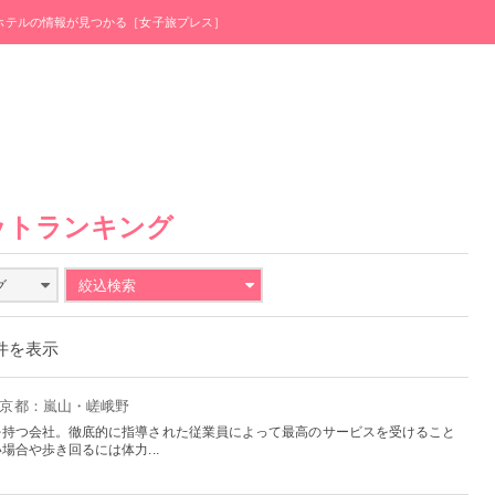
・ホテルの情報が見つかる［女子旅プレス］
ットランキング
グ
絞込検索
0件を表示
- 京都：嵐山・嵯峨野
を持つ会社。徹底的に指導された従業員によって最高のサービスを受けること
合や歩き回るには体力...